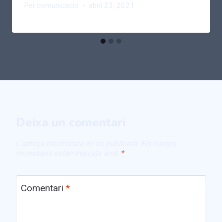
Per
comunicacio
abril 23, 2021
Deixa un comentari
L'adreça electrònica no es publicarà.
Els camps
necessaris estan marcats amb
*
Comentari
*